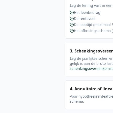
Leg de lening vast in ee
Het leenbedrag
De rentevoet
De looptijd (maximaal 
Het aflossingsschema (a
3. Schenkingsoveree
Leg de jaarlijkse schenki
gelijk is aan de bruto la
schenkingsovereenkomst
4. Annuitaire of linea
Voor hypotheekrenteaftre
schema.