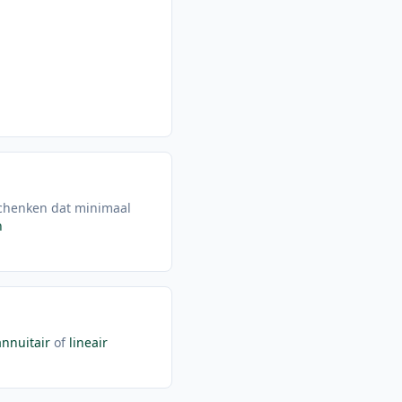
g schenken dat minimaal
n
annuitair
of
lineair