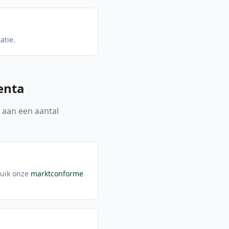
atie.
enta
e aan een aantal
ruik onze
marktconforme