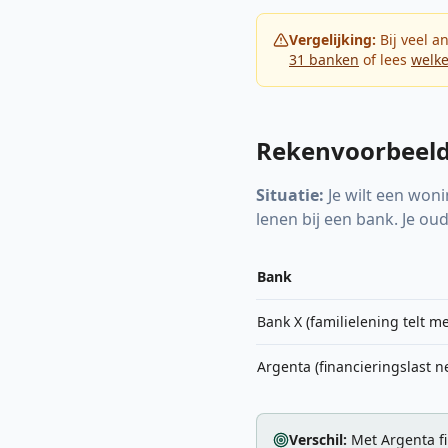
Vergelijking:
Bij veel a
31 banken
of lees
welke
Rekenvoorbeeld
Situatie:
Je wilt een won
lenen bij een bank. Je ou
Bank
Bank X (familielening telt m
Argenta (financieringslast n
Verschil:
Met Argenta fi