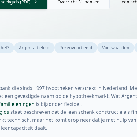
heekgids (PDF)
Overzicht 31 banken
Leen sch
 het?
Argenta beleid
Rekenvoorbeeld
Voorwaarden
 bank die sinds 1997 hypotheken verstrekt in Nederland. M
het een gevestigde naam op de hypotheekmarkt. Wat Argent
familieleningen
is bijzonder flexibel.
gids
staat beschreven dat de leen schenk constructie als fi
nkt technisch, maar het komt erop neer dat je met hulp va
leencapaciteit daalt.