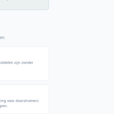
en:
middelen zijn zonder
ling voor doorstromers
open.