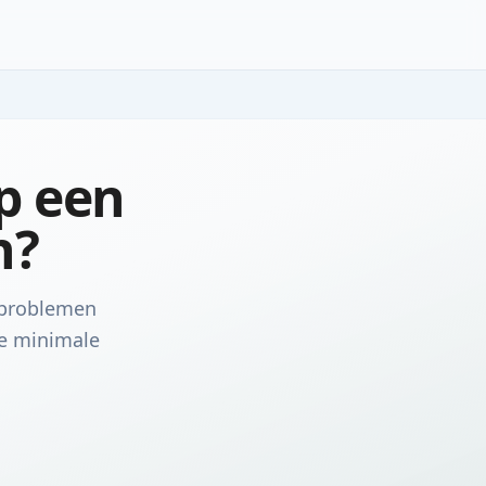
p een
n?
e problemen
de minimale