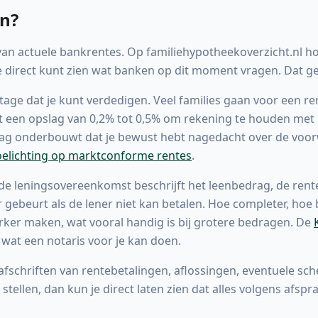
an?
van actuele bankrentes. Op familiehypotheekoverzicht.nl 
e direct kunt zien wat banken op dit moment vragen. Dat gee
age dat je kunt verdedigen. Veel families gaan voor een re
et een opslag van 0,2% tot 0,5% om rekening te houden met 
slag onderbouwt dat je bewust hebt nagedacht over de voo
oelichting op marktconforme rentes
.
ede leningsovereenkomst beschrijft het leenbedrag, de rente,
gebeurt als de lener niet kan betalen. Hoe completer, hoe b
rker maken, wat vooral handig is bij grotere bedragen. De
t wat een notaris voor je kan doen.
kafschriften van rentebetalingen, aflossingen, eventuele s
stellen, dan kun je direct laten zien dat alles volgens afspr