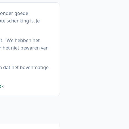
 zonder goede
e schenking is. Je
st. "We hebben het
r het niet bewaren van
en dat het bovenmatige
ek
.