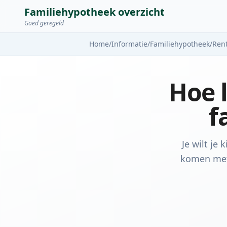
Familiehypotheek overzicht
Goed geregeld
Home
/
Informatie
/
Familiehypotheek
/
Ren
Hoe 
f
Je wilt je
komen met 