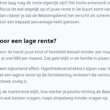
 hoe laag mag de rente eigenlijk zijn? Het korte antwoord: e
iscus let wel degelijk op of jouw rente in de buurt komt v
 dan riskeer je dat de Belastingdienst het verschil als schenk
voor een bepaald percentage hebt gekozen.
or een lage rente?
voor de hand: jouw kind of familielid betaalt minder per maa
al snel €80 per maand. Dat geld blijft in de familie in plaat
 een bijkomend effect. Hypotheekverstrekkers kijken naar 
t een lagere rente op de familielening verbetert die verho
theek nodig is.
j de marktrente blijft, hoe sterker je positie richting de Bel
van wat banken vragen, roept simpelweg minder vragen op.