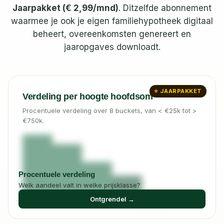
Jaarpakket (
€ 2,99
/mnd)
. Ditzelfde abonnement
waarmee je ook je eigen familiehypotheek digitaal
beheert, overeenkomsten genereert en
jaaropgaves downloadt.
⭐ JAARPAKKET
Verdeling per hoogte hoofdsom
Procentuele verdeling over 8 buckets, van < €25k tot >
€750k.
Procentuele verdeling
Welk aandeel valt in welke prijsklasse?
Ontgrendel →