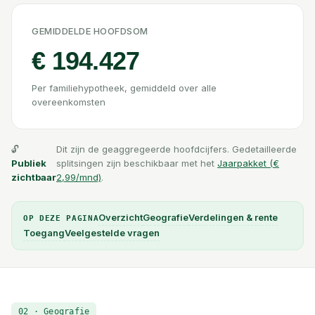
GEMIDDELDE HOOFDSOM
€ 194.427
Per familiehypotheek, gemiddeld over alle
overeenkomsten
🔓
Dit zijn de geaggregeerde hoofdcijfers. Gedetailleerde
Publiek
splitsingen zijn beschikbaar met het
Jaarpakket (
€
zichtbaar
2,99
/mnd)
.
Overzicht
Geografie
Verdelingen & rente
OP DEZE PAGINA
Toegang
Veelgestelde vragen
02 · Geografie