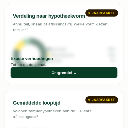
⭐ JAARPAKKET
Verdeling naar hypotheekvorm
Annuïteit, lineair of aflossingsvrij. Welke vorm kiezen
families?
Annuïteit
81%
Aflossingsvrij
12%
Exacte verhoudingen
Lineair
7%
Tot op de decimaal.
Ontgrendel →
⭐ JAARPAKKET
Gemiddelde looptijd
Voldoen familiehypotheken aan de 30-jaars
aflossingseis?