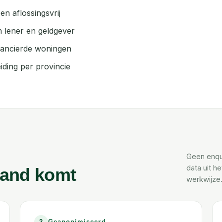
en aflossingsvrij
an lener en geldgever
nancierde woningen
iding per provincie
Geen enqu
data uit h
tand komt
werkwijze
2
Geanonimiseerd