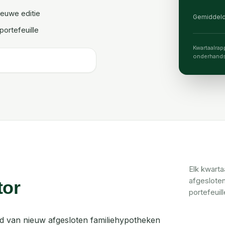
ieuwe editie
Gemiddeld
portefeuille
Kwartaalrap
onderhands
Elk kwarta
afgesloten
tor
portefeuill
d van nieuw afgesloten familiehypotheken