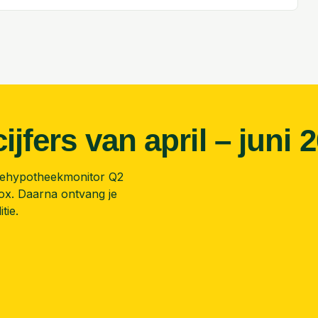
cijfers van
april – juni 
iehypotheekmonitor Q2
box. Daarna ontvang je
tie.