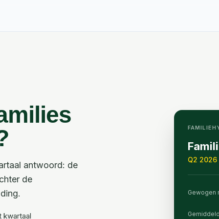
amilies
FAMILIE
?
Famil
Q2 2026 
artaal antwoord: de
chter de
ding.
Gewogen r
Gemiddel
 kwartaal