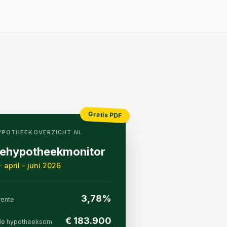
Gratis PDF
HYPOTHEEKOVERZICHT.NL
iehypotheek­monitor
·
april – juni 2026
3,78%
ente
€ 183.900
de hypotheeksom