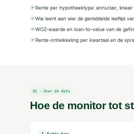
Rente per hypotheektype: annuïtair, lineair 
✓
Wie leent aan wie: de gemiddelde leeftijd v
✓
WOZ-waarde en loan-to-value van de gefi
✓
Rente-ontwikkeling per kwartaal en de spre
✓
02 · Over de data
Hoe de monitor tot s
1
Echte data