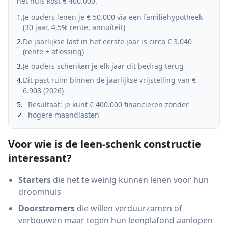
het huis kost € 400.000.
1.
Je ouders lenen je € 50.000 via een familiehypotheek
(30 jaar, 4,5% rente, annuïteit)
2.
De jaarlijkse last in het eerste jaar is circa € 3.040
(rente + aflossing)
3.
Je ouders schenken je elk jaar dit bedrag terug
4.
Dit past ruim binnen de jaarlijkse vrijstelling van €
6.908
(
2026
)
5.
Resultaat: je kunt € 400.000 financieren zonder
✓
hogere maandlasten
Voor wie is de leen-schenk constructie
interessant?
Starters
die net te weinig kunnen lenen voor hun
droomhuis
Doorstromers
die willen verduurzamen of
verbouwen maar tegen hun leenplafond aanlopen