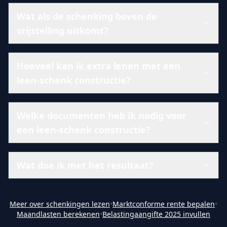
Wat als de schenking boven de
vrijstelling uitkomt?
Hoeveel kan ik extra lenen met een
leen-schenk constructie?
Welke documenten heb ik nodig voor
een leen-schenk constructie?
Wat doe ik met het resultaat?
Meer over schenkingen lezen
•
Marktconforme rente bepalen
•
Maandlasten berekenen
•
Belastingaangifte 2025 invullen