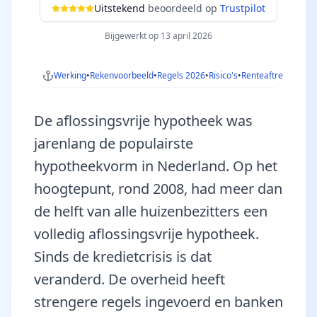
Uitstekend
beoordeeld op
Trustpilot
Bijgewerkt op 13 april 2026
Werking
•
Rekenvoorbeeld
•
Regels 2026
•
Risico's
•
Renteaftrek
•
Famili
De aflossingsvrije hypotheek was
jarenlang de populairste
hypotheekvorm in Nederland. Op het
hoogtepunt, rond 2008, had meer dan
de helft van alle huizenbezitters een
volledig aflossingsvrije hypotheek.
Sinds de kredietcrisis is dat
veranderd. De overheid heeft
strengere regels ingevoerd en banken